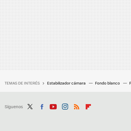
TEMAS DE INTERÉS
Estabilizador cámara
Fondo blanco
Síguenos
Twit
Fac
You
Inst
RSS
Flip
ter
ebo
tub
agr
boa