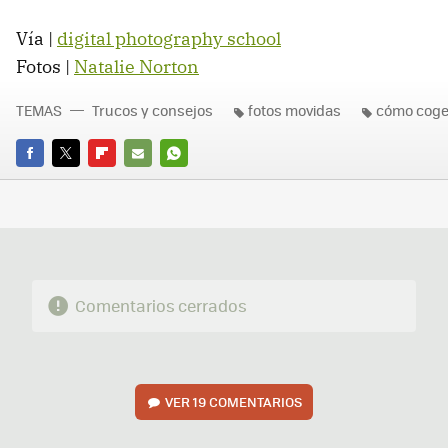
Vía |
digital photography school
Fotos |
Natalie Norton
TEMAS
Trucos y consejos
fotos movidas
cómo coge
FACEBOOK
TWITTER
FLIPBOARD
E-
WHATSAPP
MAIL
Comentarios cerrados
VER
19 COMENTARIOS