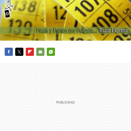
FACEBOOK
TWITTER
FLIPBOARD
E-
WHATSAPP
MAIL