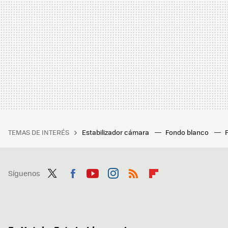
TEMAS DE INTERÉS
Estabilizador cámara
Fondo blanco
Síguenos
Twit
Fac
You
Inst
RSS
Flip
ter
ebo
tub
agr
boa
ok
e
am
rd