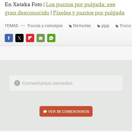
En Xataka Foto |
Los puntos por pulgada: ese
gran desconocido
|
Píxeles y puntos por pulgada
TEMAS
Trucos y consejos
fórmulas
ppp
Truco
FACEBOOK
TWITTER
FLIPBOARD
E-
WHATSAPP
MAIL
Comentarios cerrados
VER
36 COMENTARIOS