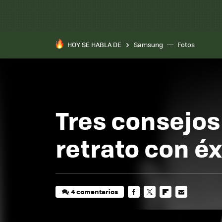
HOY SE HABLA DE
Samsung
Fotos
Tres consejos
retrato con éx
4 comentarios
FACEBOOK
TWITTER
FLIPBOARD
E-
MAIL