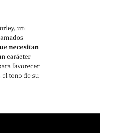
urley, un
llamados
que necesitan
un carácter
para favorecer
 el tono de su