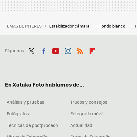
TEMAS DE INTERÉS
Estabilizador cámara
Fondo blanco
Síguenos
Twit
Fac
You
Inst
RSS
Flip
ter
ebo
tub
agr
boa
ok
e
am
rd
En Xataka Foto hablamos de...
Análisis y pruebas
Trucos y consejos
Fotógrafos
Fotografía móvil
Técnicas de postproceso
Actualidad
Libros de Fotografía
Curso de Fotografía