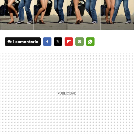
1 comentario
FACEBOOK
TWITTER
FLIPBOARD
E-
WHATSAPP
MAIL