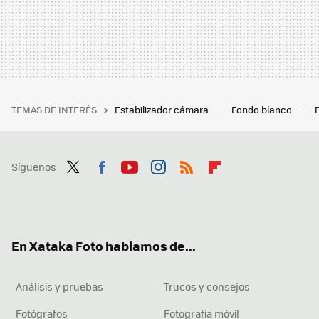
TEMAS DE INTERÉS
Estabilizador cámara
Fondo blanco
Síguenos
Twit
Fac
You
Inst
RSS
Flip
ter
ebo
tub
agr
boa
ok
e
am
rd
En Xataka Foto hablamos de...
Análisis y pruebas
Trucos y consejos
Fotógrafos
Fotografía móvil