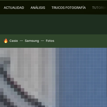
ACTUALIDAD
ANÁLISIS
TRUCOS FOTOGRAFÍA
TUTORIA
HOY SE HABLA DE
Casio
Samsung
Fotos