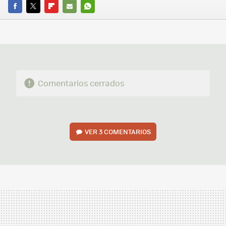
FACEBOOK
TWITTER
FLIPBOARD
E-
WHATSAPP
MAIL
Comentarios cerrados
VER
3 COMENTARIOS