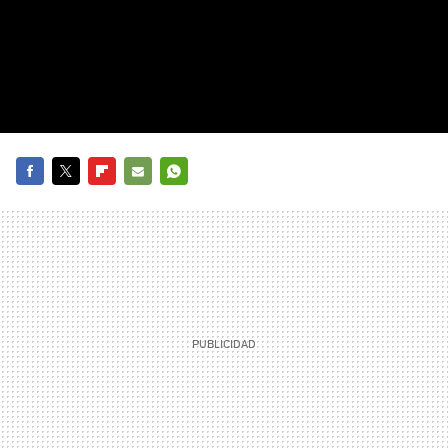
FACEBOOK
TWITTER
FLIPBOARD
E-
WHATSAPP
MAIL