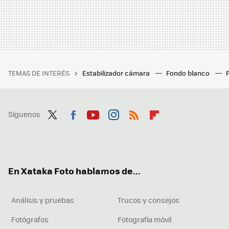
TEMAS DE INTERÉS
Estabilizador cámara
Fondo blanco
Síguenos
Twit
Fac
You
Inst
RSS
Flip
ter
ebo
tub
agr
boa
ok
e
am
rd
En Xataka Foto hablamos de...
Análisis y pruebas
Trucos y consejos
Fotógrafos
Fotografía móvil