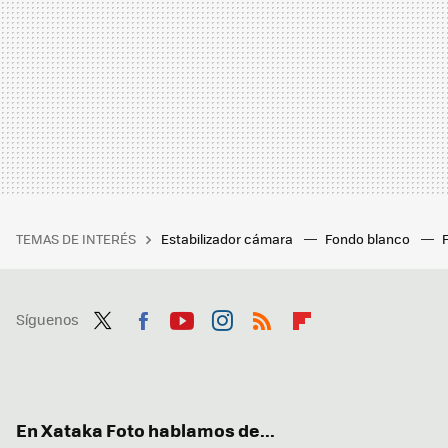
TEMAS DE INTERÉS
Estabilizador cámara
Fondo blanco
Síguenos
Twit
Fac
You
Inst
RSS
Flip
ter
ebo
tub
agr
boa
ok
e
am
rd
En Xataka Foto hablamos de...