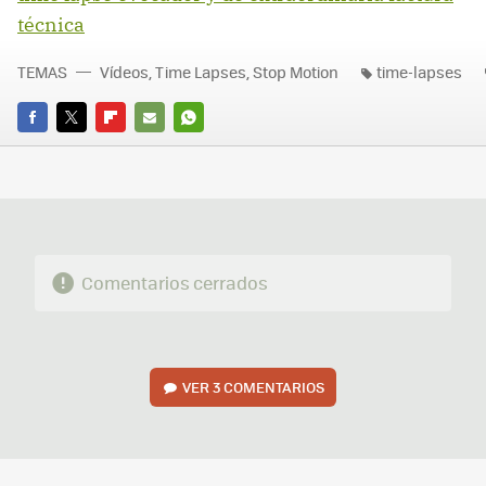
técnica
TEMAS
Vídeos, Time Lapses, Stop Motion
time-lapses
FACEBOOK
TWITTER
FLIPBOARD
E-
WHATSAPP
MAIL
Comentarios cerrados
VER
3 COMENTARIOS