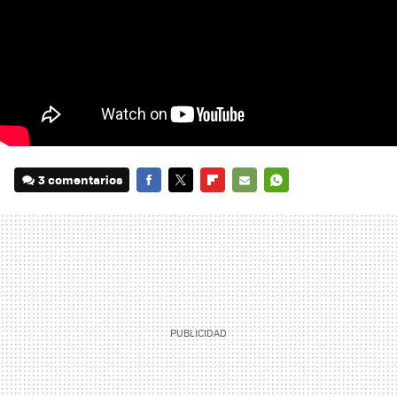
3 comentarios
FACEBOOK
TWITTER
FLIPBOARD
E-
WHATSAPP
MAIL