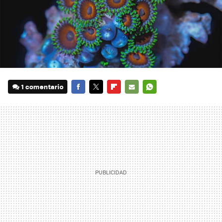
1 comentario
FACEBOOK
TWITTER
FLIPBOARD
E-
WHATSAPP
MAIL