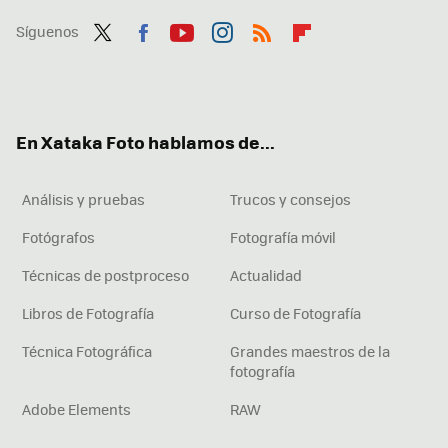
Síguenos
Twit
Fac
You
Inst
RSS
Flip
ter
ebo
tub
agr
boa
ok
e
am
rd
En Xataka Foto hablamos de...
Análisis y pruebas
Trucos y consejos
Fotógrafos
Fotografía móvil
Técnicas de postproceso
Actualidad
Libros de Fotografía
Curso de Fotografía
Técnica Fotográfica
Grandes maestros de la
fotografía
Adobe Elements
RAW