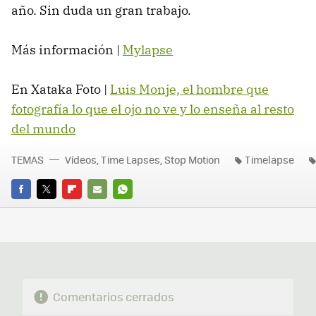
año. Sin duda un gran trabajo.
Más información |
Mylapse
En Xataka Foto |
Luis Monje, el hombre que
fotografía lo que el ojo no ve y lo enseña al resto
del mundo
TEMAS
Vídeos, Time Lapses, Stop Motion
Timelapse
FACEBOOK
TWITTER
FLIPBOARD
E-
WHATSAPP
MAIL
Comentarios cerrados