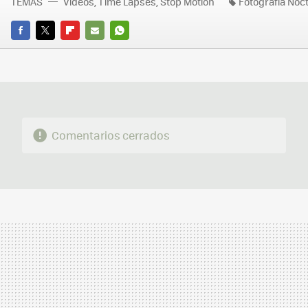
TEMAS
Vídeos, Time Lapses, Stop Motion
Fotografía Noc
FACEBOOK
TWITTER
FLIPBOARD
E-
WHATSAPP
MAIL
Comentarios cerrados