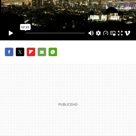
FACEBOOK
TWITTER
FLIPBOARD
E-
WHATSAPP
MAIL