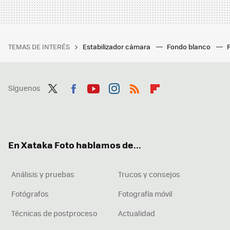
TEMAS DE INTERÉS
Estabilizador cámara
Fondo blanco
Síguenos
Twit
Fac
You
Inst
RSS
Flip
ter
ebo
tub
agr
boa
ok
e
am
rd
En Xataka Foto hablamos de...
Análisis y pruebas
Trucos y consejos
Fotógrafos
Fotografía móvil
Técnicas de postproceso
Actualidad