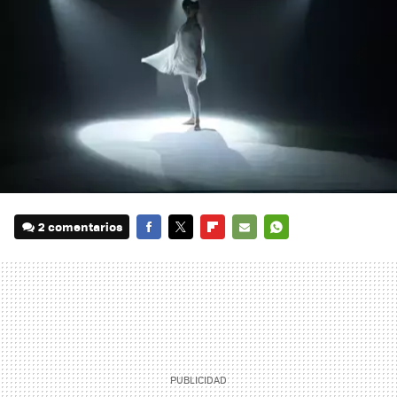
2 comentarios
FACEBOOK
TWITTER
FLIPBOARD
E-
WHATSAPP
MAIL