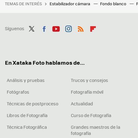
TEMAS DE INTERÉS
Estabilizador cámara
Fondo blanco
Síguenos
Twit
Fac
You
Inst
RSS
Flip
ter
ebo
tub
agr
boa
ok
e
am
rd
En Xataka Foto hablamos de...
Análisis y pruebas
Trucos y consejos
Fotógrafos
Fotografía móvil
Técnicas de postproceso
Actualidad
Libros de Fotografía
Curso de Fotografía
Técnica Fotográfica
Grandes maestros de la
fotografía