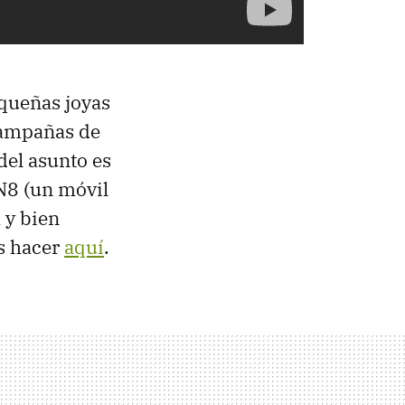
equeñas joyas
campañas de
del asunto es
 N8 (un móvil
 y bien
is hacer
aquí
.