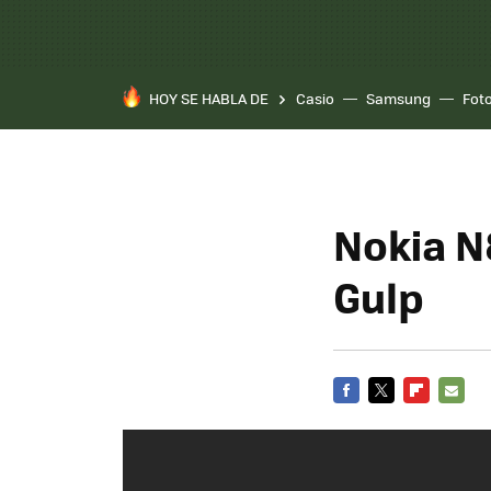
HOY SE HABLA DE
Casio
Samsung
Fot
Nokia N8
Gulp
FACEBOOK
TWITTER
FLIPBOARD
E-
MAIL