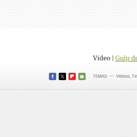
Vídeo |
Gulp d
TEMAS
Vídeos, T
FACEBOOK
TWITTER
FLIPBOARD
E-
MAIL