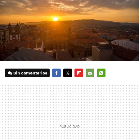
Sin comentarios
FACEBOOK
TWITTER
FLIPBOARD
E-
WHATSAPP
MAIL