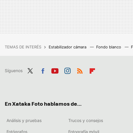
TEMAS DE INTERÉS
Estabilizador cámara
Fondo blanco
Síguenos
Twit
Fac
You
Inst
RSS
Flip
ter
ebo
tub
agr
boa
ok
e
am
rd
En Xataka Foto hablamos de...
Análisis y pruebas
Trucos y consejos
Fotógrafos
Fotografía móvil