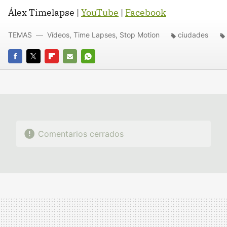
Álex Timelapse |
YouTube
|
Facebook
TEMAS
Vídeos, Time Lapses, Stop Motion
ciudades
FACEBOOK
TWITTER
FLIPBOARD
E-
WHATSAPP
MAIL
Comentarios cerrados