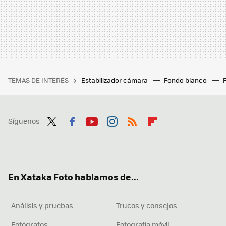
TEMAS DE INTERÉS
Estabilizador cámara
Fondo blanco
Síguenos
Twit
Fac
You
Inst
RSS
Flip
ter
ebo
tub
agr
boa
ok
e
am
rd
En Xataka Foto hablamos de...
Análisis y pruebas
Trucos y consejos
Fotógrafos
Fotografía móvil