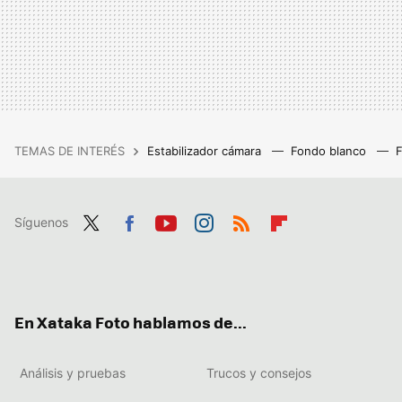
TEMAS DE INTERÉS
Estabilizador cámara
Fondo blanco
Síguenos
Twit
Fac
You
Inst
RSS
Flip
ter
ebo
tub
agr
boa
ok
e
am
rd
En Xataka Foto hablamos de...
Análisis y pruebas
Trucos y consejos