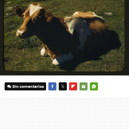
Sin comentarios
FACEBOOK
TWITTER
FLIPBOARD
E-
WHATSAPP
MAIL