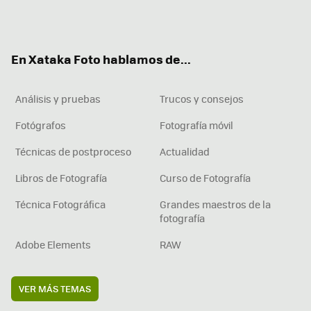
Twit
Fac
You
Inst
RSS
Flip
ter
ebo
tub
agr
boa
ok
e
am
rd
En Xataka Foto hablamos de...
Análisis y pruebas
Trucos y consejos
Fotógrafos
Fotografía móvil
Técnicas de postproceso
Actualidad
Libros de Fotografía
Curso de Fotografía
Técnica Fotográfica
Grandes maestros de la
fotografía
Adobe Elements
RAW
VER MÁS TEMAS