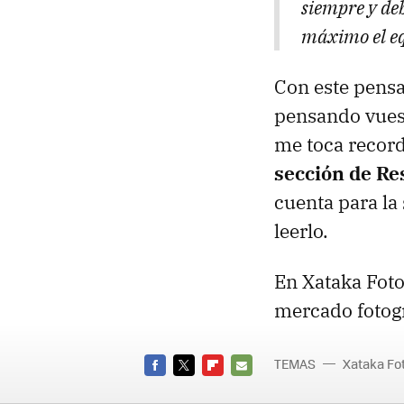
siempre y deb
máximo el e
Con este pensa
pensando vuest
me toca recor
sección de Re
cuenta para la
leerlo.
En Xataka Foto
mercado fotog
TEMAS
Xataka Fo
FACEBOOK
TWITTER
FLIPBOARD
E-