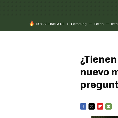
HOY SE HABLA DE
Samsung
Fotos
Inte
¿Tienen
nuevo m
pregunt
FACEBOOK
TWITTER
FLIPBOARD
E-