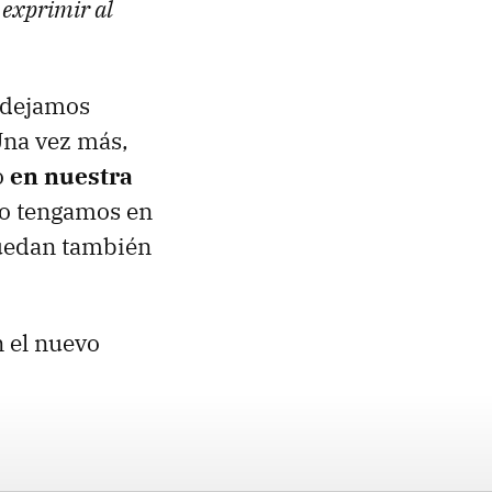
 exprimir al
s dejamos
Una vez más,
o
en nuestra
 lo tengamos en
puedan también
n el nuevo