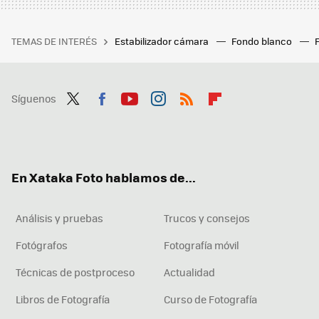
TEMAS DE INTERÉS
Estabilizador cámara
Fondo blanco
Síguenos
Twit
Fac
You
Inst
RSS
Flip
ter
ebo
tub
agr
boa
ok
e
am
rd
En Xataka Foto hablamos de...
Análisis y pruebas
Trucos y consejos
Fotógrafos
Fotografía móvil
Técnicas de postproceso
Actualidad
Libros de Fotografía
Curso de Fotografía