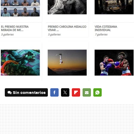
Sin comentarios
FACEBOOK
TWITTER
FLIPBOARD
E-
WHATSAPP
MAIL