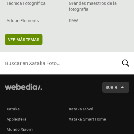
Técnica Fotográfica
Grandes maestros de la
fotografía
Adobe Elements
RAW
VER MÁS TEMAS
BUSCA
SUBIR
Xataka
Xataka Móvil
Applesfera
Xataka Smart Home
Mundo Xiaomi