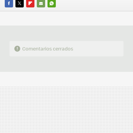
FACEBOOK
TWITTER
FLIPBOARD
E-
WHATSAPP
MAIL
Comentarios cerrados