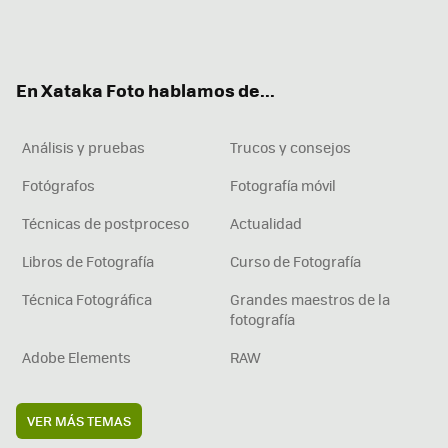
Twit
Fac
You
Inst
RSS
Flip
ter
ebo
tub
agr
boa
ok
e
am
rd
En Xataka Foto hablamos de...
Análisis y pruebas
Trucos y consejos
Fotógrafos
Fotografía móvil
Técnicas de postproceso
Actualidad
Libros de Fotografía
Curso de Fotografía
Técnica Fotográfica
Grandes maestros de la
fotografía
Adobe Elements
RAW
VER MÁS TEMAS