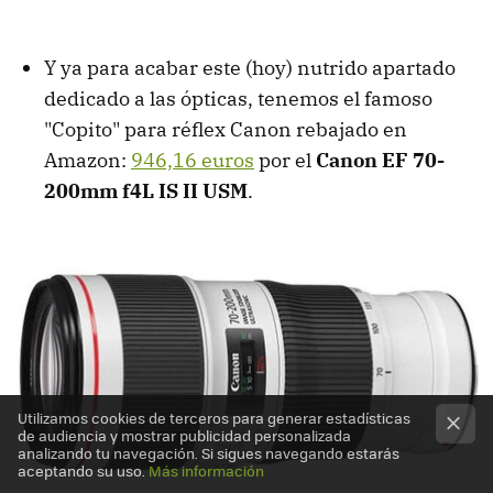
Y ya para acabar este (hoy) nutrido apartado
dedicado a las ópticas, tenemos el famoso
"Copito" para réflex Canon rebajado en
Amazon:
946,16 euros
por el
Canon EF 70-
200mm f4L IS II USM
.
Utilizamos cookies de terceros para generar estadísticas
de audiencia y mostrar publicidad personalizada
analizando tu navegación. Si sigues navegando estarás
aceptando su uso.
Más información