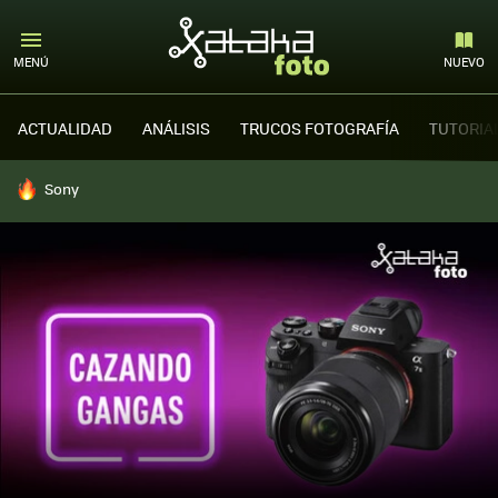
MENÚ
NUEVO
ACTUALIDAD
ANÁLISIS
TRUCOS FOTOGRAFÍA
TUTORIA
HOY SE HABLA DE
Sony