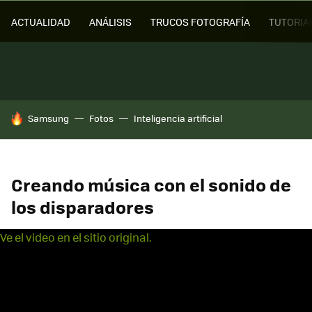
ACTUALIDAD
ANÁLISIS
TRUCOS FOTOGRAFÍA
TUTORIA
HOY SE HABLA DE
Samsung
Fotos
Inteligencia artificial
Creando música con el sonido de
los disparadores
Ve el video en el sitio original.