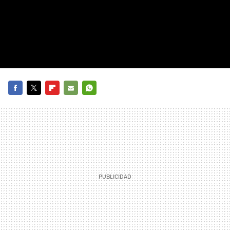
FACEBOOK
TWITTER
FLIPBOARD
E-
WHATSAPP
MAIL