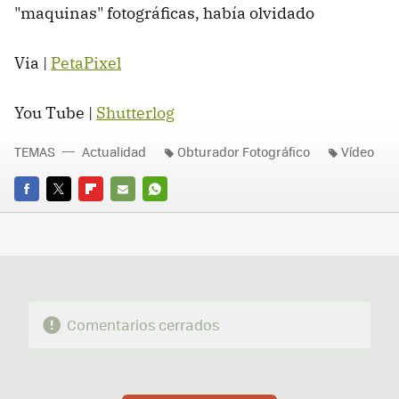
"maquinas" fotográficas, había olvidado
Via |
PetaPixel
You Tube |
Shutterlog
TEMAS
Actualidad
Obturador Fotográfico
Vídeo
FACEBOOK
TWITTER
FLIPBOARD
E-
WHATSAPP
MAIL
Comentarios cerrados