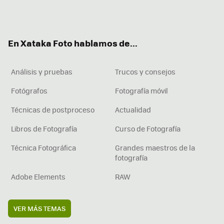
Twit
Fac
You
Inst
RSS
Flip
ter
ebo
tub
agr
boa
ok
e
am
rd
En Xataka Foto hablamos de...
Análisis y pruebas
Trucos y consejos
Fotógrafos
Fotografía móvil
Técnicas de postproceso
Actualidad
Libros de Fotografía
Curso de Fotografía
Técnica Fotográfica
Grandes maestros de la
fotografía
Adobe Elements
RAW
VER MÁS TEMAS