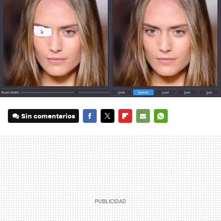
Sin comentarios
FACEBOOK
TWITTER
FLIPBOARD
E-
WHATSAPP
MAIL