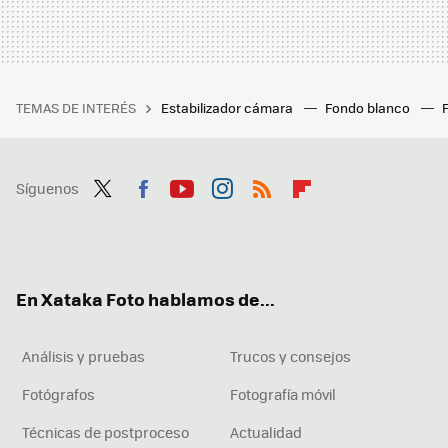
TEMAS DE INTERÉS
Estabilizador cámara
Fondo blanco
Síguenos
Twit
Fac
You
Inst
RSS
Flip
ter
ebo
tub
agr
boa
ok
e
am
rd
En Xataka Foto hablamos de...
Análisis y pruebas
Trucos y consejos
Fotógrafos
Fotografía móvil
Técnicas de postproceso
Actualidad