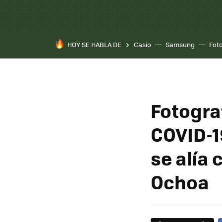
HOY SE HABLA DE
Casio
Samsung
Fot
Fotogra
COVID-1
se alía 
Ochoa