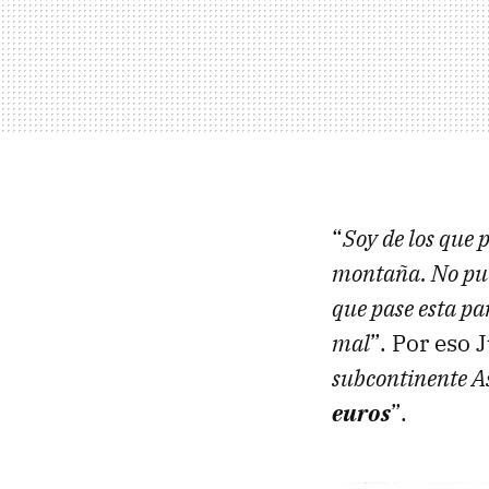
“
Soy de los que 
montaña. No pue
que pase esta p
mal
”. Por eso 
subcontinente As
euros
”.