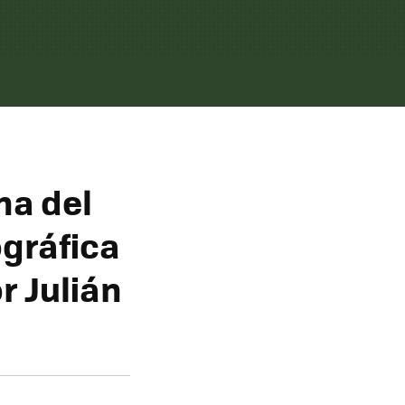
na del
ográfica
r Julián