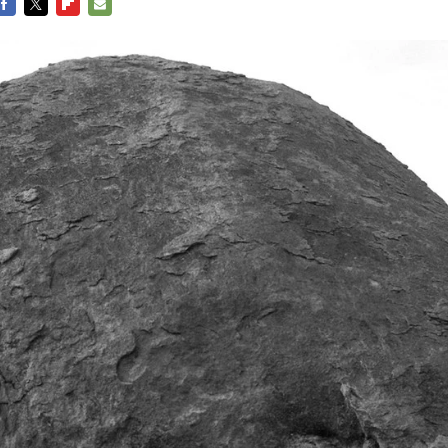
FACEBOOK
TWITTER
FLIPBOARD
E-
MAIL