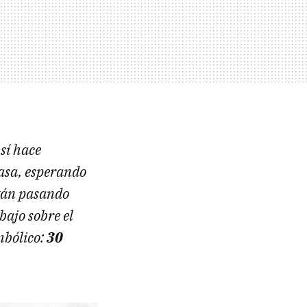
 sí hace
asa, esperando
stán pasando
ajo sobre el
mbólico:
30