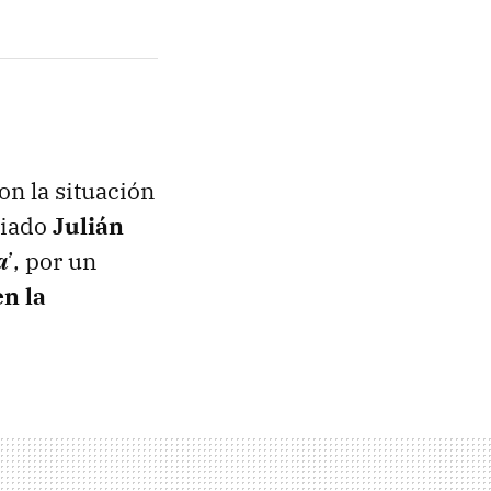
n la situación
ciado
Julián
a
’, por un
en la