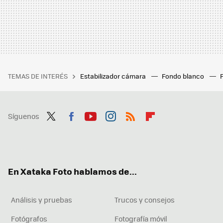
TEMAS DE INTERÉS
Estabilizador cámara
Fondo blanco
Síguenos
Twit
Fac
You
Inst
RSS
Flip
ter
ebo
tub
agr
boa
ok
e
am
rd
En Xataka Foto hablamos de...
Análisis y pruebas
Trucos y consejos
Fotógrafos
Fotografía móvil