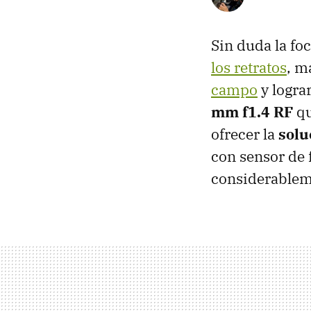
Sin duda la fo
los retratos
, m
campo
y logra
mm f1.4 RF
qu
ofrecer la
solu
con sensor de
considerableme