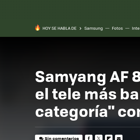
HOY SE HABLA DE
Samsung
Fotos
Inte
Samyang AF 85
el tele más ba
categoría" co
Sin comentarios