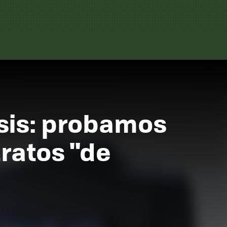
isis: probamos
tratos "de