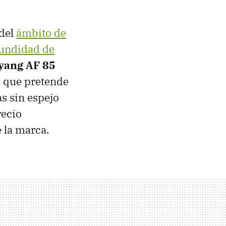
 del
ámbito de
undidad de
ang AF 85
a que pretende
s sin espejo
recio
 la marca.