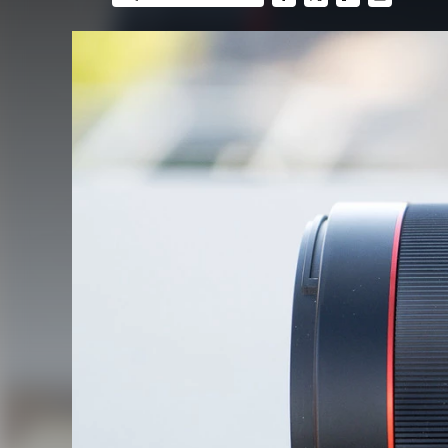
FACEBOOK
TWITTER
FLIPBOARD
E-
MAIL