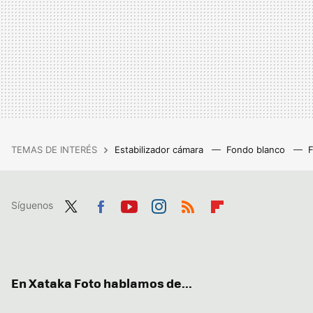
TEMAS DE INTERÉS
Estabilizador cámara
Fondo blanco
Síguenos
Twit
Fac
You
Inst
RSS
Flip
ter
ebo
tub
agr
boa
ok
e
am
rd
En Xataka Foto hablamos de...