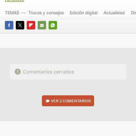
TEMAS
Trucos y consejos
Edición digital
Actualidad
Di
FACEBOOK
TWITTER
FLIPBOARD
E-
WHATSAPP
MAIL
Comentarios cerrados
VER
2 COMENTARIOS