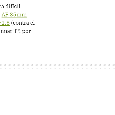
á difícil
l
AF 35mm
F1.8
(contra el
nnar T*, por