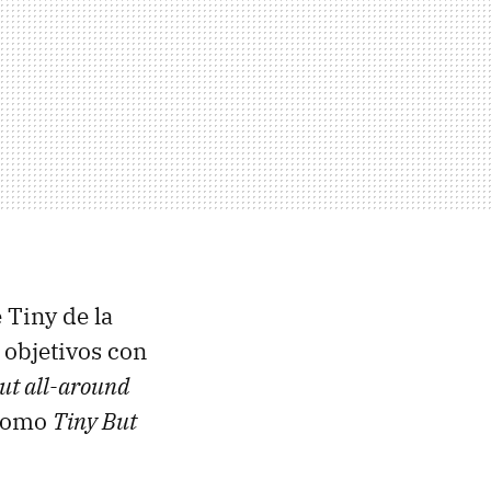
 Tiny de la
 objetivos con
ut all-around
 como
Tiny But