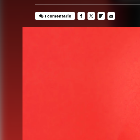
1 comentario
FACEBOOK
TWITTER
FLIPBOARD
E-
MAIL