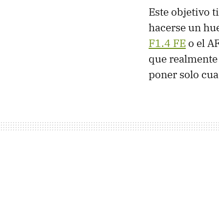
Este objetivo 
hacerse un hu
F1.4 FE
o el A
que realmente 
poner solo cua