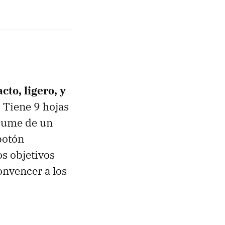
to, ligero, y
.
Tiene 9 hojas
esume de un
botón
s objetivos
onvencer a los