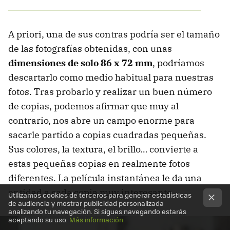
A priori, una de sus contras podría ser el tamaño
de las fotografías obtenidas, con unas
dimensiones de solo 86 x 72 mm
, podríamos
descartarlo como medio habitual para nuestras
fotos. Tras probarlo y realizar un buen número
de copias, podemos afirmar que muy al
contrario, nos abre un campo enorme para
sacarle partido a copias cuadradas pequeñas.
Sus colores, la textura, el brillo… convierte a
estas pequeñas copias en realmente fotos
diferentes. La película instantánea le da una
entidad a cada copia muy interesante.
Utilizamos cookies de terceros para generar estadísticas
de audiencia y mostrar publicidad personalizada
analizando tu navegación. Si sigues navegando estarás
aceptando su uso.
Más información