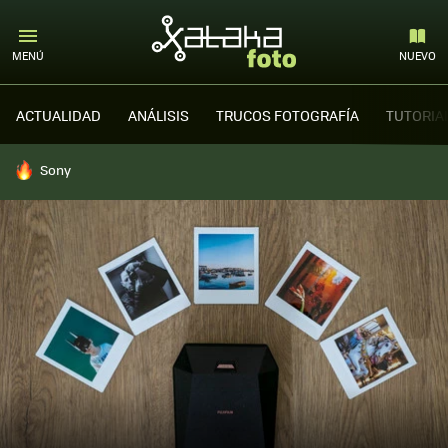
MENÚ
NUEVO
ACTUALIDAD
ANÁLISIS
TRUCOS FOTOGRAFÍA
TUTORIA
HOY SE HABLA DE
Sony