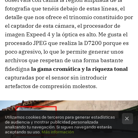
fotografía que tenéis debajo de estas líneas, el
detalle que nos ofrece el trinomio constituido por
el captador de esta cámara, el procesador de
imagen Expeed 4 y la óptica es alto. Me gusta el
procesado JPEG que realiza la D7200 porque es
poco agresivo, lo que le permite generar unos
archivos que respetan de una forma bastante
fidedigna
la gama cromática y la riqueza tonal
capturadas por el sensor sin introducir
artefactos de compresión molestos.
Utilizamos cookies de terceros para generar estadísticas
de audiencia y mostrar publicidad personalizada
analizando tu navegación. Si sigues navegando estarás
aceptando su uso.
Más información