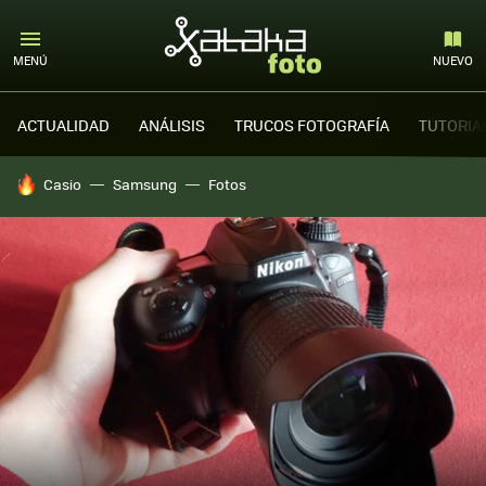
MENÚ
NUEVO
ACTUALIDAD
ANÁLISIS
TRUCOS FOTOGRAFÍA
TUTORIA
HOY SE HABLA DE
Casio
Samsung
Fotos