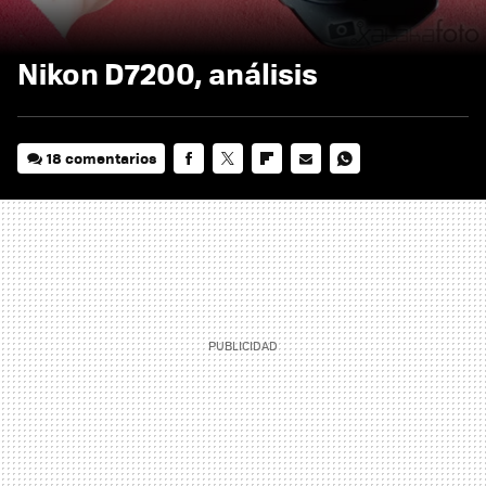
Nikon D7200, análisis
18 comentarios
FACEBOOK
TWITTER
FLIPBOARD
E-
WHATSAPP
MAIL