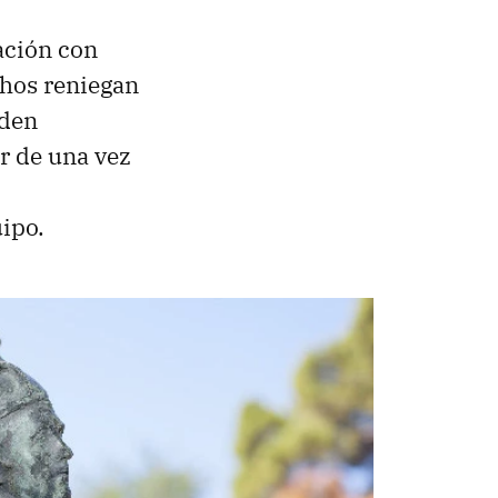
nación con
chos reniegan
eden
r de una vez
ipo.