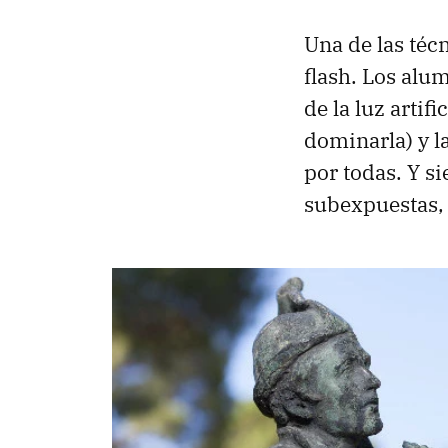
Una de las técn
flash. Los alu
de la luz arti
dominarla) y l
por todas. Y 
subexpuestas, 