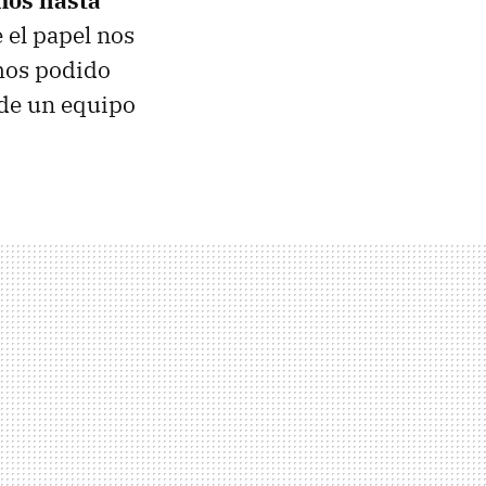
mos hasta
e el papel nos
mos podido
 de un equipo