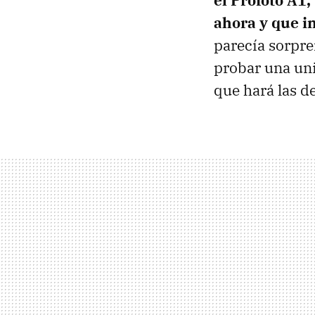
el Profoto A1
ahora y que i
parecía sorpr
probar una un
que hará las de