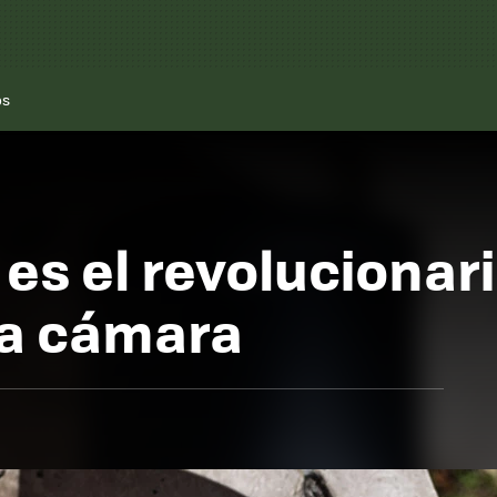
os
í es el revolucionar
la cámara