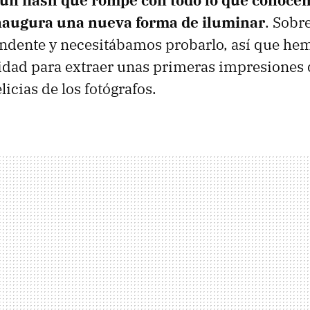
, un flash que rompe con todo lo que conoce
naugura una nueva forma de iluminar
. Sobr
endente y necesitábamos probarlo, así que he
idad para extraer unas primeras impresiones
licias de los fotógrafos.