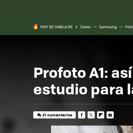
HOY SE HABLA DE
Casio
Samsung
Fot
Profoto A1: as
estudio para 
21 comentarios
FACEBOOK
TWITTER
FLIPBOARD
E-
MAIL