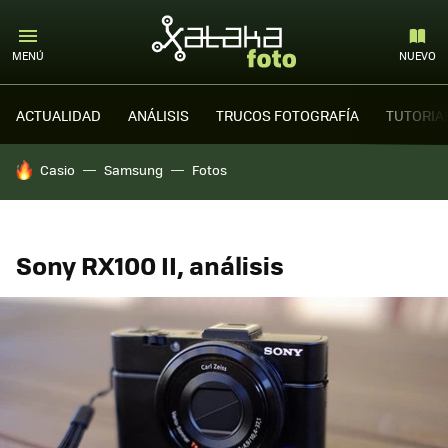
MENÚ
NUEVO
ACTUALIDAD
ANÁLISIS
TRUCOS FOTOGRAFÍA
TUTORIA
HOY SE HABLA DE
Casio
Samsung
Fotos
Sony RX100 II, análisis