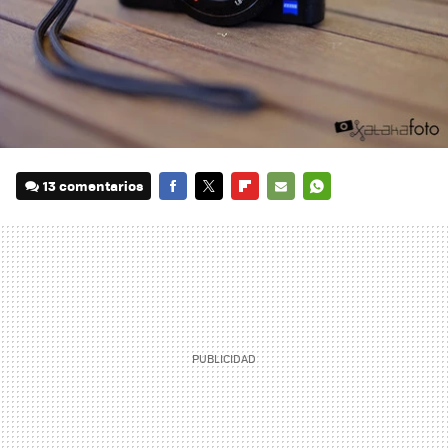
13 comentarios
FACEBOOK
TWITTER
FLIPBOARD
E-
WHATSAPP
MAIL