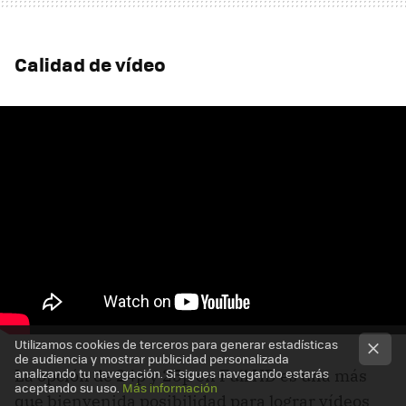
Calidad de vídeo
Utilizamos cookies de terceros para generar estadísticas
de audiencia y mostrar publicidad personalizada
analizando tu navegación. Si sigues navegando estarás
La opción de 24p y 25p en Full HD es una más
aceptando su uso.
Más información
que bienvenida posibilidad para lograr vídeos