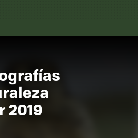
ografías
uraleza
r 2019