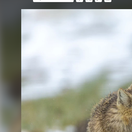
FACEBOOK
TWITTER
FLIPBOARD
E-
MAIL