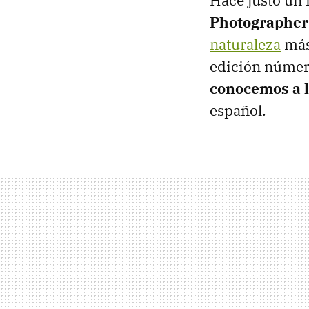
Photographer 
naturaleza
más 
edición número
conocemos a l
español.