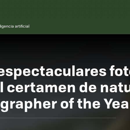
ligencia artificial
 espectaculares fot
l certamen de nat
ographer of the Yea