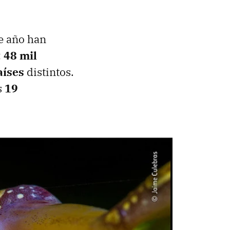
te año han
:
48 mil
aíses
distintos.
s
19