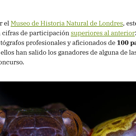
r el
Museo de Historia Natural de Londres
, es
cifras de participación
superiores al anterior
tógrafos profesionales y aficionados de
100 p
 ellos han salido los ganadores de alguna de la
oncurso.