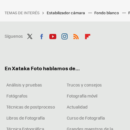
TEMAS DE INTERÉS
Estabilizador cámara
Fondo blanco
Síguenos
Twit
Fac
You
Inst
RSS
Flip
ter
ebo
tub
agr
boa
ok
e
am
rd
En Xataka Foto hablamos de...
Análisis y pruebas
Trucos y consejos
Fotógrafos
Fotografía móvil
Técnicas de postproceso
Actualidad
Libros de Fotografía
Curso de Fotografía
Técnica Fotográfica
Grandes maestros de la