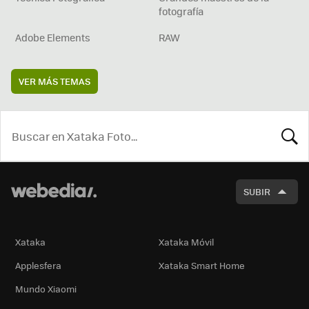
fotografía
Adobe Elements
RAW
VER MÁS TEMAS
BUSCA
SUBIR
Xataka
Xataka Móvil
Applesfera
Xataka Smart Home
Mundo Xiaomi