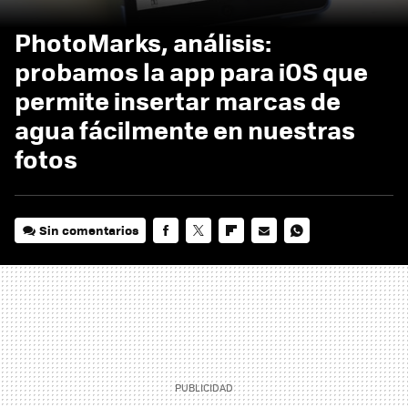
PhotoMarks, análisis:
probamos la app para iOS que
permite insertar marcas de
agua fácilmente en nuestras
fotos
Sin comentarios
FACEBOOK
TWITTER
FLIPBOARD
E-
WHATSAPP
MAIL