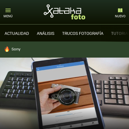
MENÚ
NUEVO
ACTUALIDAD
ANÁLISIS
TRUCOS FOTOGRAFÍA
TUTORIA
HOY SE HABLA DE
Sony