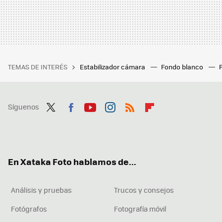
TEMAS DE INTERÉS
Estabilizador cámara
Fondo blanco
Síguenos
Twit
Fac
You
Inst
RSS
Flip
ter
ebo
tub
agr
boa
ok
e
am
rd
En Xataka Foto hablamos de...
Análisis y pruebas
Trucos y consejos
Fotógrafos
Fotografía móvil