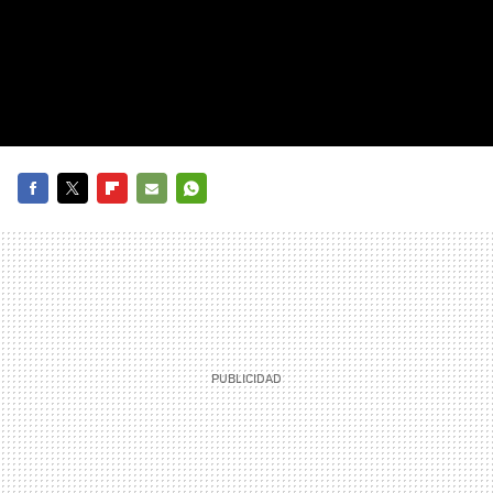
FACEBOOK
TWITTER
FLIPBOARD
E-
WHATSAPP
MAIL