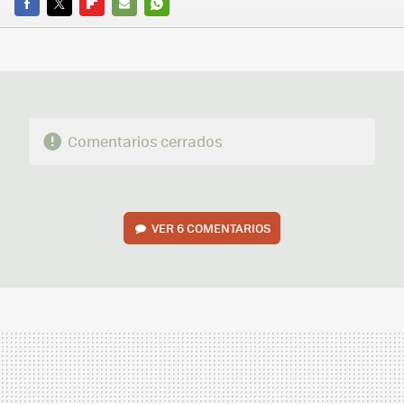
FACEBOOK
TWITTER
FLIPBOARD
E-
WHATSAPP
MAIL
Comentarios cerrados
VER
6 COMENTARIOS