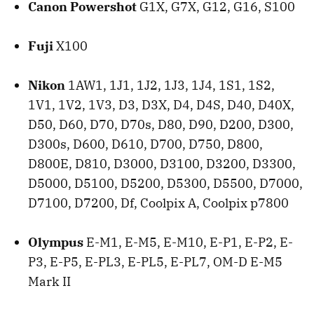
Canon Powershot
G1X, G7X, G12, G16, S100
Fuji
X100
Nikon
1AW1, 1J1, 1J2, 1J3, 1J4, 1S1, 1S2,
1V1, 1V2, 1V3, D3, D3X, D4, D4S, D40, D40X,
D50, D60, D70, D70s, D80, D90, D200, D300,
D300s, D600, D610, D700, D750, D800,
D800E, D810, D3000, D3100, D3200, D3300,
D5000, D5100, D5200, D5300, D5500, D7000,
D7100, D7200, Df, Coolpix A, Coolpix p7800
Olympus
E-M1, E-M5, E-M10, E-P1, E-P2, E-
P3, E-P5, E-PL3, E-PL5, E-PL7, OM-D E-M5
Mark II