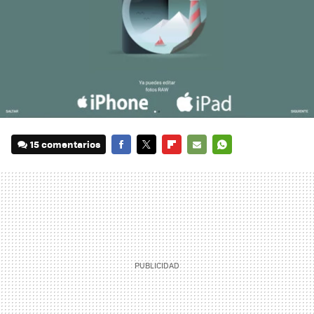
15 comentarios
FACEBOOK
TWITTER
FLIPBOARD
E-
WHATSAPP
MAIL