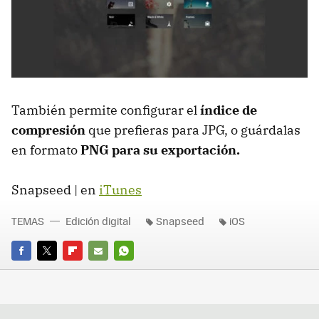
También permite configurar el
índice de
compresión
que prefieras para JPG, o guárdalas
en formato
PNG para su exportación.
Snapseed | en
iTunes
TEMAS
Edición digital
Snapseed
iOS
FACEBOOK
TWITTER
FLIPBOARD
E-
WHATSAPP
MAIL