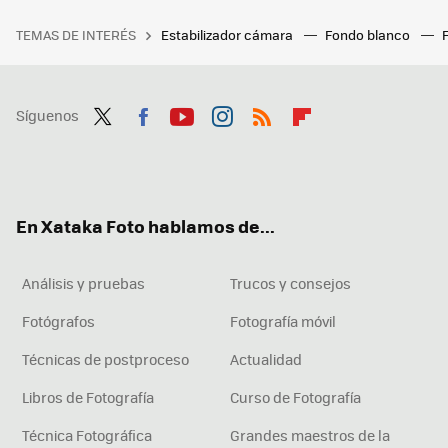
TEMAS DE INTERÉS
Estabilizador cámara
Fondo blanco
Síguenos
Twit
Fac
You
Inst
RSS
Flip
ter
ebo
tub
agr
boa
ok
e
am
rd
En Xataka Foto hablamos de...
Análisis y pruebas
Trucos y consejos
Fotógrafos
Fotografía móvil
Técnicas de postproceso
Actualidad
Libros de Fotografía
Curso de Fotografía
Técnica Fotográfica
Grandes maestros de la