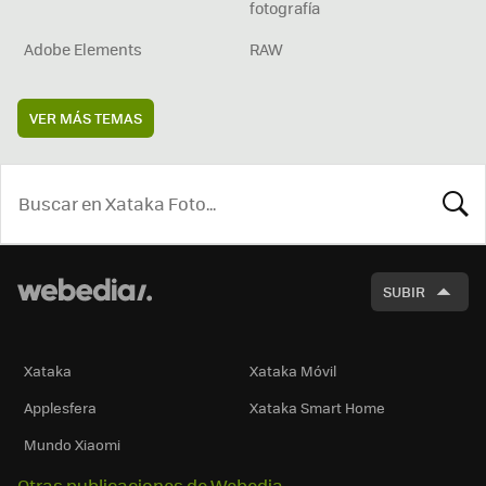
fotografía
Adobe Elements
RAW
VER MÁS TEMAS
BUSCA
SUBIR
Xataka
Xataka Móvil
Applesfera
Xataka Smart Home
Mundo Xiaomi
Otras publicaciones de Webedia