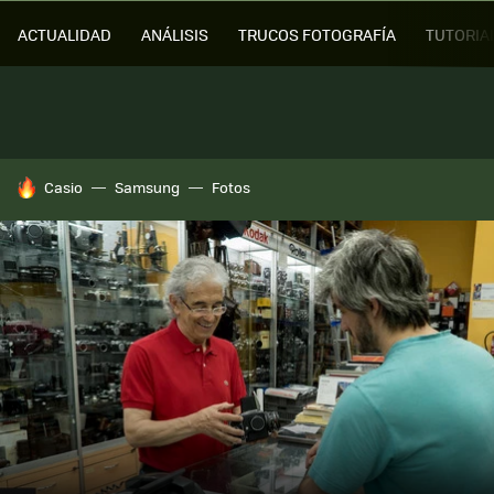
ACTUALIDAD
ANÁLISIS
TRUCOS FOTOGRAFÍA
TUTORIA
HOY SE HABLA DE
Casio
Samsung
Fotos