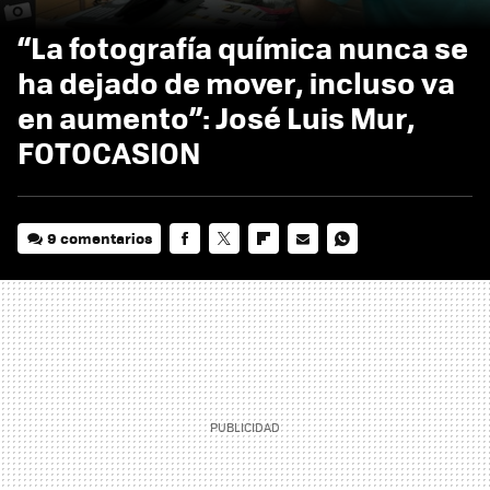
“La fotografía química nunca se
ha dejado de mover, incluso va
en aumento”: José Luis Mur,
FOTOCASION
9 comentarios
FACEBOOK
TWITTER
FLIPBOARD
E-
WHATSAPP
MAIL