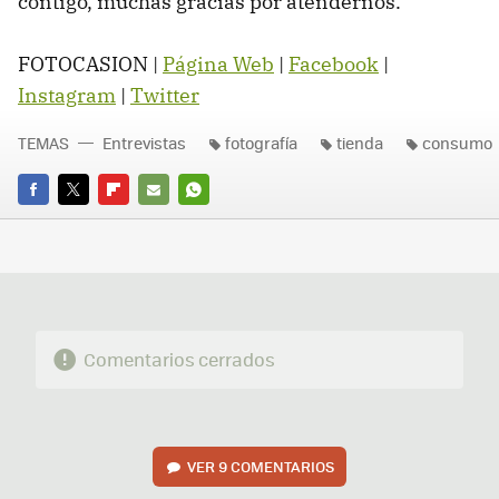
contigo, muchas gracias por atendernos.
FOTOCASION |
Página Web
|
Facebook
|
Instagram
|
Twitter
TEMAS
Entrevistas
fotografía
tienda
consumo
FACEBOOK
TWITTER
FLIPBOARD
E-
WHATSAPP
MAIL
Comentarios cerrados
VER
9 COMENTARIOS