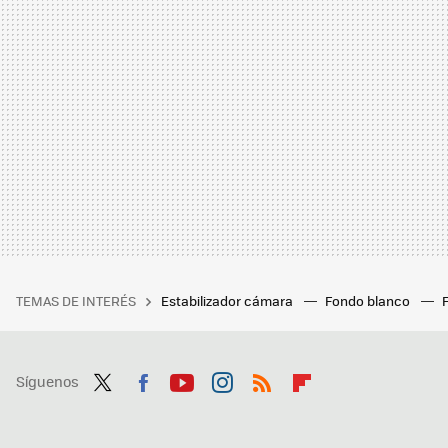
TEMAS DE INTERÉS
Estabilizador cámara
Fondo blanco
Síguenos
Twit
Fac
You
Inst
RSS
Flip
ter
ebo
tub
agr
boa