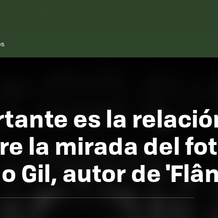
os
tante es la relació
e la mirada del fot
 Gil, autor de 'Flâ