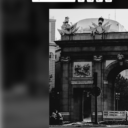
FACEBOOK
TWITTER
FLIPBOARD
E-
MAIL