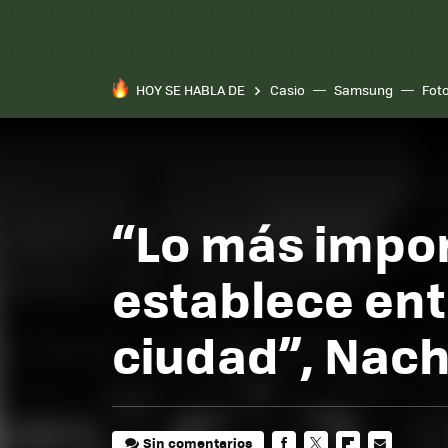
HOY SE HABLA DE
Casio
Samsung
Fot
“Lo más impor
establece entr
ciudad”, Nacho
Sin comentarios