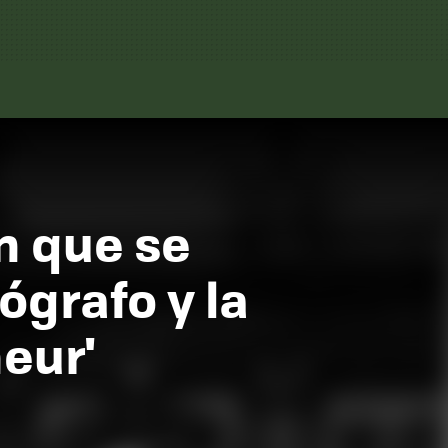
n que se
ógrafo y la
neur'