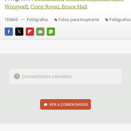
Wingwall
,
Craig Royal
,
Bruce Hall
TEMAS
Fotógrafos
Fotos para inspirarte
Fotógrafos
FACEBOOK
TWITTER
FLIPBOARD
E-
WHATSAPP
MAIL
Comentarios cerrados
VER
4 COMENTARIOS