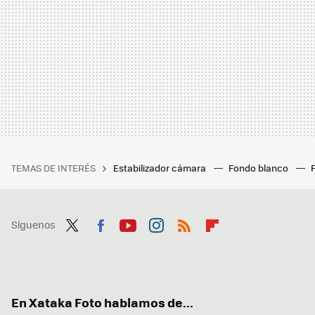
TEMAS DE INTERÉS
Estabilizador cámara
Fondo blanco
Síguenos
Twit
Fac
You
Inst
RSS
Flip
ter
ebo
tub
agr
boa
ok
e
am
rd
En Xataka Foto hablamos de...