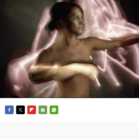
FACEBOOK
TWITTER
FLIPBOARD
E-
WHATSAPP
MAIL