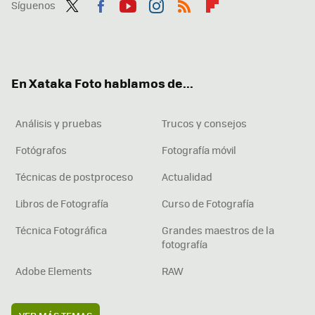
Síguenos
Twit
Fac
You
Inst
RSS
Flip
ter
ebo
tub
agr
boa
ok
e
am
rd
En Xataka Foto hablamos de...
Análisis y pruebas
Trucos y consejos
Fotógrafos
Fotografía móvil
Técnicas de postproceso
Actualidad
Libros de Fotografía
Curso de Fotografía
Técnica Fotográfica
Grandes maestros de la
fotografía
Adobe Elements
RAW