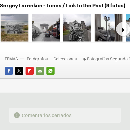
Sergey Larenkon - Times / Link to the Past (9 fotos)
Ne
TEMAS
Fotógrafos
Colecciones
Fotografías Segunda 
FACEBOOK
TWITTER
FLIPBOARD
E-
WHATSAPP
MAIL
Comentarios cerrados