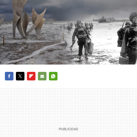
FACEBOOK
TWITTER
FLIPBOARD
E-
WHATSAPP
MAIL