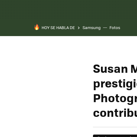
HOY SE HABLA DE
Samsung
Fotos
Susan M
prestig
Photogr
contrib