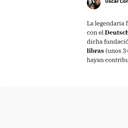
Óscar Co
La legendaria 
con el
Deutsch
dicha fundaci
libras
(unos 34
hayan contribui