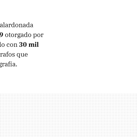
galardonada
9
otorgado por
ado con
30 mil
grafos que
rafía.