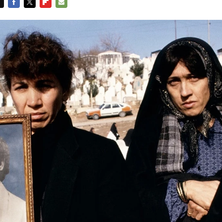
FACEBOOK
TWITTER
FLIPBOARD
E-
MAIL