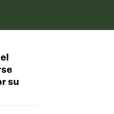
el
rse
r su