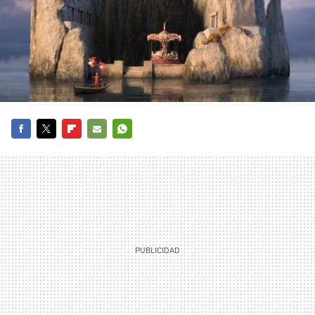
FACEBOOK
TWITTER
FLIPBOARD
E-
WHATSAPP
MAIL