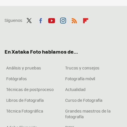
Síguenos
Twit
Fac
You
Inst
RSS
Flip
ter
ebo
tub
agr
boa
ok
e
am
rd
En Xataka Foto hablamos de...
Análisis y pruebas
Trucos y consejos
Fotógrafos
Fotografía móvil
Técnicas de postproceso
Actualidad
Libros de Fotografía
Curso de Fotografía
Técnica Fotográfica
Grandes maestros de la
fotografía