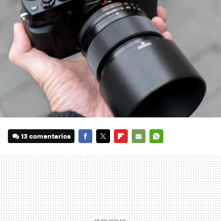
13 comentarios
FACEBOOK
TWITTER
FLIPBOARD
E-
WHATSAPP
MAIL