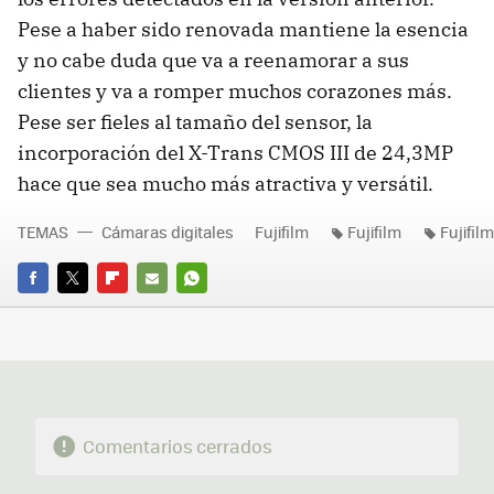
Pese a haber sido renovada mantiene la esencia
y no cabe duda que va a reenamorar a sus
clientes y va a romper muchos corazones más.
Pese ser fieles al tamaño del sensor, la
incorporación del X-Trans CMOS III de 24,3MP
hace que sea mucho más atractiva y versátil.
TEMAS
Cámaras digitales
Fujifilm
Fujifilm
Fujifil
FACEBOOK
TWITTER
FLIPBOARD
E-
WHATSAPP
MAIL
Comentarios cerrados