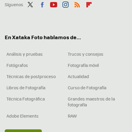
Síguenos
Twit
Fac
You
Inst
RSS
Flip
ter
ebo
tub
agr
boa
ok
e
am
rd
En Xataka Foto hablamos de...
Análisis y pruebas
Trucos y consejos
Fotógrafos
Fotografía móvil
Técnicas de postproceso
Actualidad
Libros de Fotografía
Curso de Fotografía
Técnica Fotográfica
Grandes maestros de la
fotografía
Adobe Elements
RAW