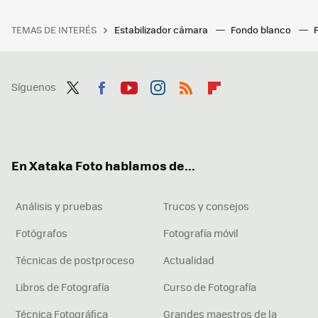
TEMAS DE INTERÉS
Estabilizador cámara
Fondo blanco
Síguenos
Twit
Fac
You
Inst
RSS
Flip
ter
ebo
tub
agr
boa
ok
e
am
rd
En Xataka Foto hablamos de...
Análisis y pruebas
Trucos y consejos
Fotógrafos
Fotografía móvil
Técnicas de postproceso
Actualidad
Libros de Fotografía
Curso de Fotografía
Técnica Fotográfica
Grandes maestros de la