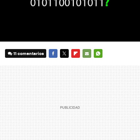
11 comentarios
FACEBOOK
TWITTER
FLIPBOARD
E-
WHATSAPP
MAIL