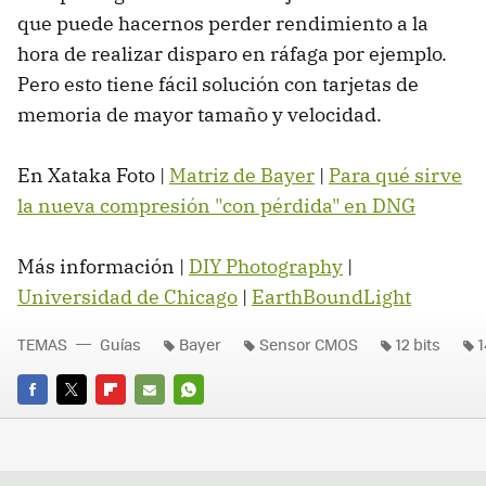
que puede hacernos perder rendimiento a la
hora de realizar disparo en ráfaga por ejemplo.
Pero esto tiene fácil solución con tarjetas de
memoria de mayor tamaño y velocidad.
En Xataka Foto |
Matriz de Bayer
|
Para qué sirve
la nueva compresión "con pérdida" en DNG
Más información |
DIY Photography
|
Universidad de Chicago
|
EarthBoundLight
TEMAS
Guías
Bayer
Sensor CMOS
12 bits
1
FACEBOOK
TWITTER
FLIPBOARD
E-
WHATSAPP
MAIL