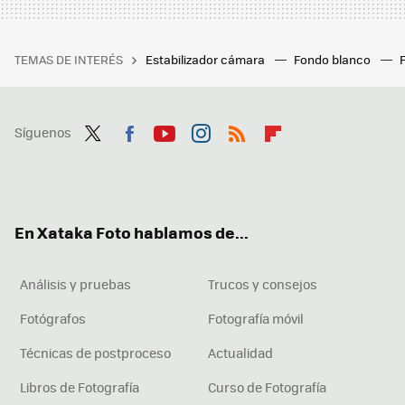
TEMAS DE INTERÉS
Estabilizador cámara
Fondo blanco
Síguenos
Twit
Fac
You
Inst
RSS
Flip
ter
ebo
tub
agr
boa
ok
e
am
rd
En Xataka Foto hablamos de...
Análisis y pruebas
Trucos y consejos
Fotógrafos
Fotografía móvil
Técnicas de postproceso
Actualidad
Libros de Fotografía
Curso de Fotografía