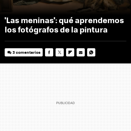
'Las meninas': qué aprendemos
los fotógrafos de la pintura
3 comentarios
FACEBOOK
TWITTER
FLIPBOARD
E-
WHATSAPP
MAIL