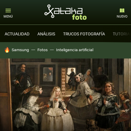
MENÚ
NUEVO
ACTUALIDAD
ANÁLISIS
TRUCOS FOTOGRAFÍA
TUTORIA
HOY SE HABLA DE
Samsung
Fotos
Inteligencia artificial