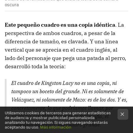
oscura
Este pequeño cuadro es una copia idéntica
. La
perspectiva de ambos cuadros, a pesar de la
diferencia de tamaño, es clavada. Y una línea
vertical que se aprecia en el cuadro inglés, al
lado del personaje que pega una patada al perro,
desarrolló toda la teoría:
El cuadro de Kingston Lacy no es una copia, ni
tampoco un boceto del grande. Ni es solamente de
Velázquez, ni solamente de Mazo: es de los dos. Y es,
concretamente, lo que podríamos llamar, por
Utilizamos cookies de terceros para generar estadísticas
analogía con el lenguaje de la fotografía, el
de audiencia y mostrar publicidad personalizada
analizando tu navegación. Si sigues navegando estarás
“negativo pictórico” del cuadro grande.
aceptando su uso.
Más información