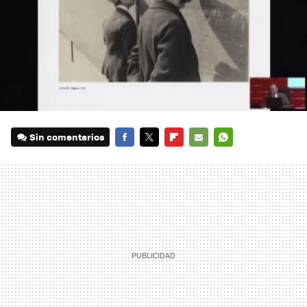
Sin comentarios
FACEBOOK
TWITTER
FLIPBOARD
E-
WHATSAPP
MAIL