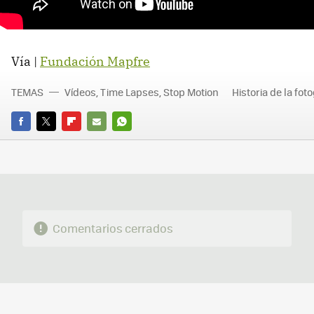
Vía |
Fundación Mapfre
TEMAS
Vídeos, Time Lapses, Stop Motion
Historia de la fot
FACEBOOK
TWITTER
FLIPBOARD
E-
WHATSAPP
MAIL
Comentarios cerrados