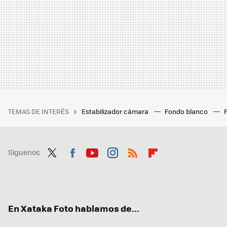
TEMAS DE INTERÉS
Estabilizador cámara
Fondo blanco
Síguenos
Twit
Fac
You
Inst
RSS
Flip
ter
ebo
tub
agr
boa
ok
e
am
rd
En Xataka Foto hablamos de...