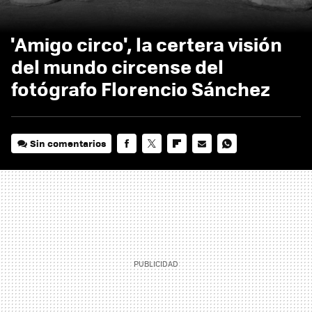
'Amigo circo', la certera visión
del mundo circense del
fotógrafo Florencio Sánchez
Sin comentarios
FACEBOOK
TWITTER
FLIPBOARD
E-
WHATSAPP
MAIL