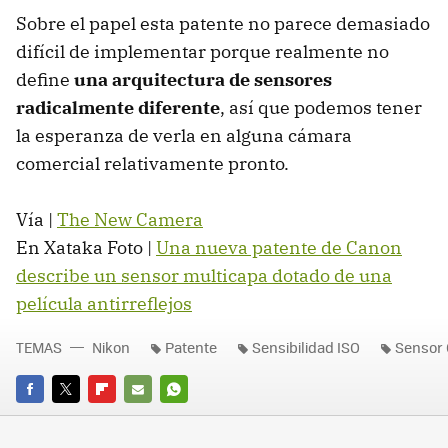
Sobre el papel esta patente no parece demasiado
difícil de implementar porque realmente no
define
una arquitectura de sensores
radicalmente diferente
, así que podemos tener
la esperanza de verla en alguna cámara
comercial relativamente pronto.
Vía |
The New Camera
En Xataka Foto |
Una nueva patente de Canon
describe un sensor multicapa dotado de una
película antirreflejos
TEMAS
Nikon
Patente
Sensibilidad ISO
Sensor
FACEBOOK
TWITTER
FLIPBOARD
E-
WHATSAPP
MAIL