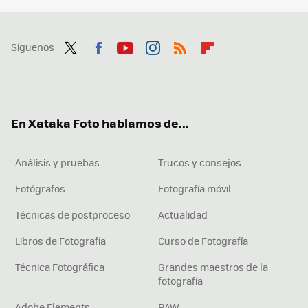
Síguenos
Twit
Fac
You
Inst
RSS
Flip
ter
ebo
tub
agr
boa
ok
e
am
rd
En Xataka Foto hablamos de...
Análisis y pruebas
Trucos y consejos
Fotógrafos
Fotografía móvil
Técnicas de postproceso
Actualidad
Libros de Fotografía
Curso de Fotografía
Técnica Fotográfica
Grandes maestros de la
fotografía
Adobe Elements
RAW