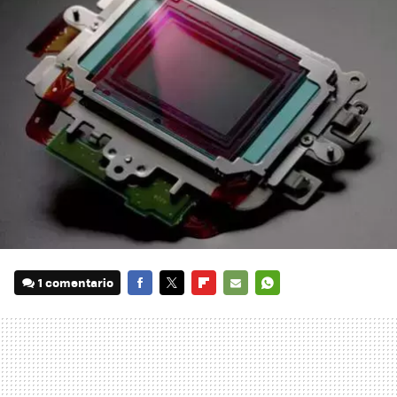
1 comentario
FACEBOOK
TWITTER
FLIPBOARD
E-
WHATSAPP
MAIL