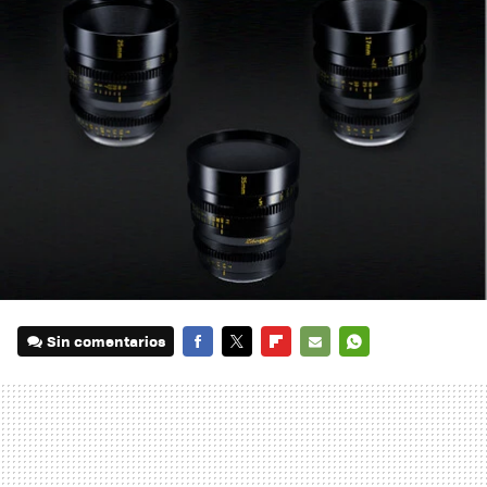
Sin comentarios
FACEBOOK
TWITTER
FLIPBOARD
E-
WHATSAPP
MAIL