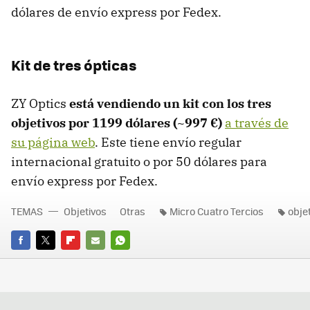
dólares de envío express por Fedex.
Kit de tres ópticas
ZY Optics
está vendiendo un kit con los tres
objetivos por 1199 dólares (~997 €)
a través de
su página web
. Este tiene envío regular
internacional gratuito o por 50 dólares para
envío express por Fedex.
TEMAS
Objetivos
Otras
Micro Cuatro Tercios
obje
FACEBOOK
TWITTER
FLIPBOARD
E-
WHATSAPP
MAIL