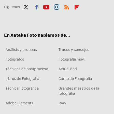
Síguenos
Twit
Fac
You
Inst
RSS
Flip
ter
ebo
tub
agr
boa
ok
e
am
rd
En Xataka Foto hablamos de...
Análisis y pruebas
Trucos y consejos
Fotógrafos
Fotografía móvil
Técnicas de postproceso
Actualidad
Libros de Fotografía
Curso de Fotografía
Técnica Fotográfica
Grandes maestros de la
fotografía
Adobe Elements
RAW