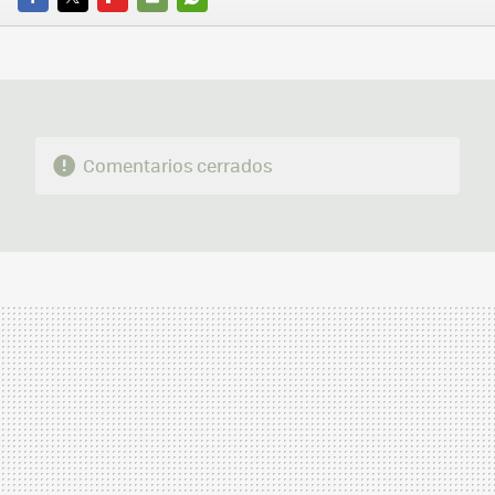
FACEBOOK
TWITTER
FLIPBOARD
E-
WHATSAPP
MAIL
Comentarios cerrados