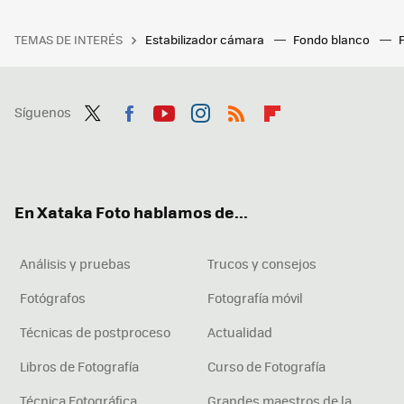
TEMAS DE INTERÉS
Estabilizador cámara
Fondo blanco
Síguenos
Twit
Fac
You
Inst
RSS
Flip
ter
ebo
tub
agr
boa
ok
e
am
rd
En Xataka Foto hablamos de...
Análisis y pruebas
Trucos y consejos
Fotógrafos
Fotografía móvil
Técnicas de postproceso
Actualidad
Libros de Fotografía
Curso de Fotografía
Técnica Fotográfica
Grandes maestros de la