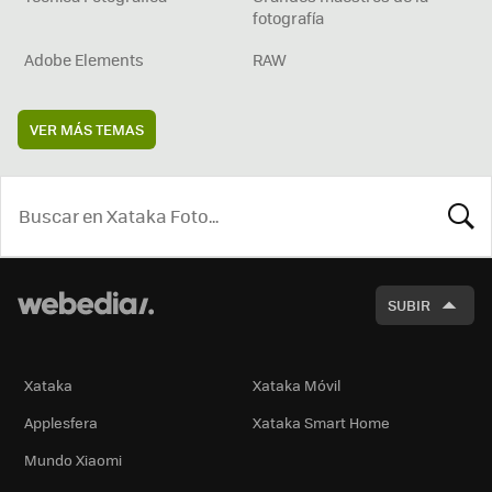
fotografía
Adobe Elements
RAW
VER MÁS TEMAS
BUSCA
SUBIR
Xataka
Xataka Móvil
Applesfera
Xataka Smart Home
Mundo Xiaomi