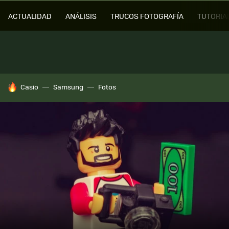
ACTUALIDAD
ANÁLISIS
TRUCOS FOTOGRAFÍA
TUTORIA
HOY SE HABLA DE
Casio
Samsung
Fotos